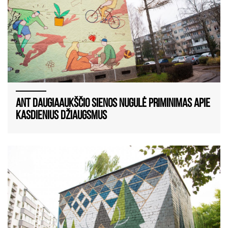
Ant daugiaaukščio sienos nugulė priminimas apie
kasdienius džiaugsmus