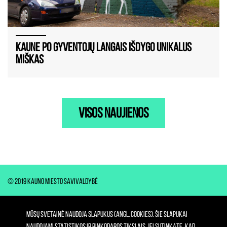
Kaune po gyventojų langais išdygo unikalus
miškas
visos naujienos
© 2019 Kauno miesto savivaldybė
MŪSŲ SVETAINĖ NAUDOJA SLAPUKUS (ANGL. COOKIES). ŠIE SLAPUKAI
NAUDOJAMI STATISTIKOS IR RINKODAROS TIKSLAIS. JEI SUTINKATE, KAD