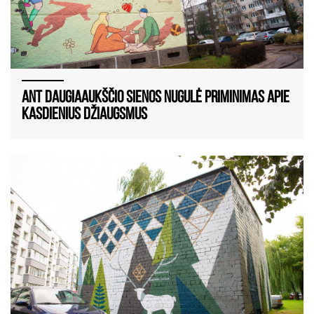
Ant daugiaaukščio sienos nugulė priminimas apie
kasdienius džiaugsmus